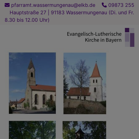
Direkt
pfarramt.wassermungenau@elkb.de
09873 255
zum
Hauptstraße 27 | 91183 Wassermungenau (Di. und Fr.
Inhalt
8.30 bis 12.00 Uhr)