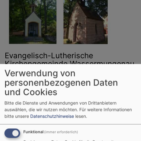
Evangelisch-Lutherische
Kirchengemeinde Wassermungenau
Verwendung von
Hauptnavigation
personenbezogenen Daten
und Cookies
Bitte die Dienste und Anwendungen von Drittanbietern
auswählen, die wir nutzen möchten.
Für weitere Informationen
bitte unsere
Datenschutzhinweise
lesen.
Funktional
(immer erforderlich)