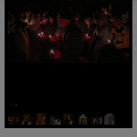
1
/
8