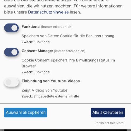
Bremenhof am
auswählen, die wir nutzen möchten.
Für weitere Informationen
bitte unsere
Datenschutzhinweise
lesen.
27.12.2019
Funktional
(immer erforderlich)
Speichern von Daten: Cookie für die Benutzersitzung
Zweck
:
Funktional
Consent Manager
(immer erforderlich)
Cookie Consent speichert Ihre Einwilligungsstatus im
Browser
Zweck
:
Funktional
Einbindung von Youtube-Videos
Zeigt Videos von Youtube
Zweck
:
Eingebettete externe Inhalte
Auswahl akzeptieren
Alle akzeptieren
Realisiert mit Klaro!