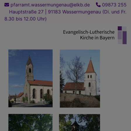
Direkt
pfarramt.wassermungenau@elkb.de
09873 255
zum
Hauptstraße 27 | 91183 Wassermungenau (Di. und Fr.
Inhalt
8.30 bis 12.00 Uhr)