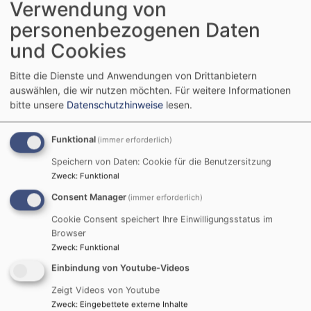
Verwendung von
personenbezogenen Daten
und Cookies
Bitte die Dienste und Anwendungen von Drittanbietern
auswählen, die wir nutzen möchten.
Für weitere Informationen
bitte unsere
Datenschutzhinweise
lesen.
Evangelisch-Lutherische
Kirchengemeinde Wassermungenau
Funktional
(immer erforderlich)
Speichern von Daten: Cookie für die Benutzersitzung
Hauptnavigation
Zweck
:
Funktional
Consent Manager
(immer erforderlich)
Cookie Consent speichert Ihre Einwilligungsstatus im
Startseite
Kreuzweg St. Andreaskirche - Stationen I - VII
Browser
12 - Station XII - Die Frauen am Ostermorgen
Zweck
:
Funktional
Einbindung von Youtube-Videos
12 - Station XII - Die
Zeigt Videos von Youtube
Zweck
:
Eingebettete externe Inhalte