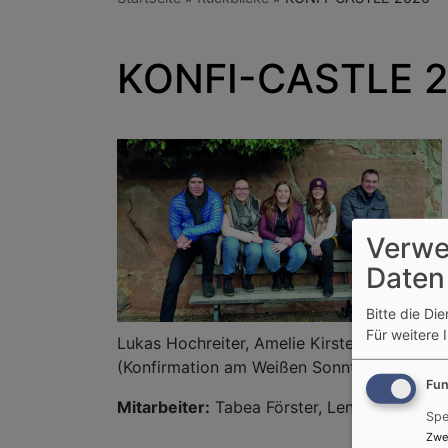
KONFI-CASTLE 
Verwe
Daten
Bitte die Di
Für weitere 
Lukas Hochreiter, Amelie Kirsten, Franz Kolb
(Konfirmation am Weißen Sonntag, 19. Apri
Fun
Mitarbeiter:
Tabea Förster, Lena Irmler, Mo
Spe
Zwe