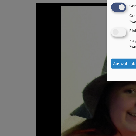
Con
Coo
Zwe
Ein
Zei
Zwe
Auswahl ak