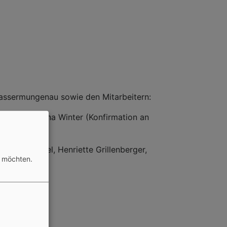
assermungenau sowie den Mitarbeitern:
ia Irmler, Lena Winter (Konfirmation an
nder Gabriel, Henriette Grillenberger,
n möchten.
orenz