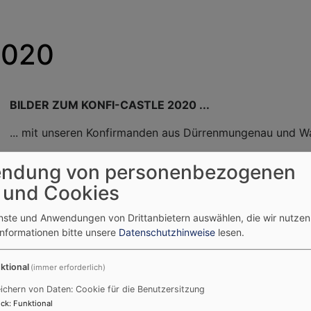
2020
BILDER ZUM KONFI-CASTLE 2020 ...
... mit unseren Konfirmanden aus Dürrenmungenau und W
Dürrenmungenau
: Julian Eichhorn, Andreas Hufmann, Jul
ndung von personenbezogenen
Jublilate, 3. Mai 2020)
 und Cookies
Wassermungenau:
Tobias Bachmann, Marian Braun, Alexa
enste und Anwendungen von Drittanbietern auswählen, die wir nutze
Laurenz Haßler,
Informationen bitte unsere
Datenschutzhinweise
lesen.
, Florian Mahr, Lisa Rieder, Denise Schwab, Elias Seitzinger
l 2020)
ktional
(immer erforderlich)
ritz Weißmann, Julian Wiedmann, Pfarrer Brendel, Pfarrer L
ichern von Daten: Cookie für die Benutzersitzung
ck
:
Funktional