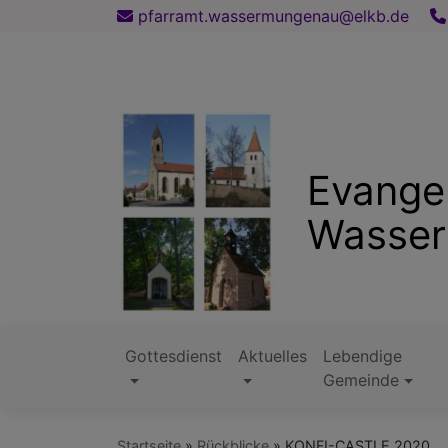
Direkt
pfarramt.wassermungenau@elkb.de
zum
Inhalt
Evange
Wasse
Gottesdienst
Aktuelles
Lebendige
Hauptnavigation
Gemeinde
Startseite
Rückblicke
KONFI-CASTLE 2020