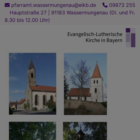
Direkt
pfarramt.wassermungenau@elkb.de
09873 255
zum
Hauptstraße 27 | 91183 Wassermungenau (Di. und Fr.
Inhalt
8.30 bis 12.00 Uhr)